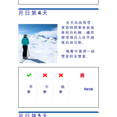
月 日 第 4 天
全天自由滑雪，
黃昏時間乘坐旅遊
車前往札幌，繼而
辦理酒店入住手續
後自由活動。
晚餐可選擇一頓
豐富的全蟹宴。
早
午
晚
Hotel
餐
餐
餐
月 日 第 5 天