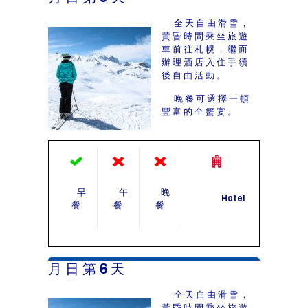
全天自由滑雪，
黃昏時間乘坐旅遊
車前往札幌，繼而
辦理酒店入住手續
後自由活動。
晚餐可選擇一頓
豐富的全蟹宴。
早
午
晚
Hotel
餐
餐
餐
月 日 第 6 天
全天自由滑雪，
黃昏時間乘坐旅遊