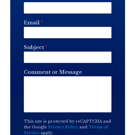
Email
*
Subject
*
Comment or Message
This site is protected by reCAPTCHA and
the Google
Privacy Policy
and
Terms of
Service
apply.