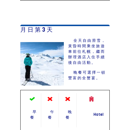
月 日 第 3 天
全天自由滑雪，
黃昏時間乘坐旅遊
車前往札幌，繼而
辦理酒店入住手續
後自由活動。
晚餐可選擇一頓
豐富的全蟹宴。
早
午
晚
Hotel
餐
餐
餐