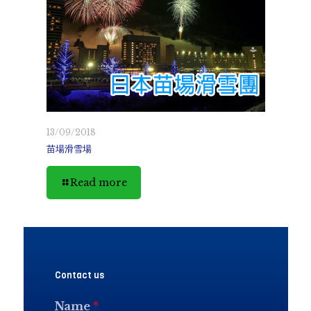
13/09/2018
苗場滑雪場
Read more
Contact us
Name
*