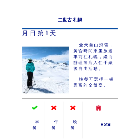
二世古 札幌
月 日 第 1 天
全天自由滑雪，
黃昏時間乘坐旅遊
車前往札幌，繼而
辦理酒店入住手續
後自由活動。
晚餐可選擇一頓
豐富的全蟹宴。
早
午
晚
Hotel
餐
餐
餐