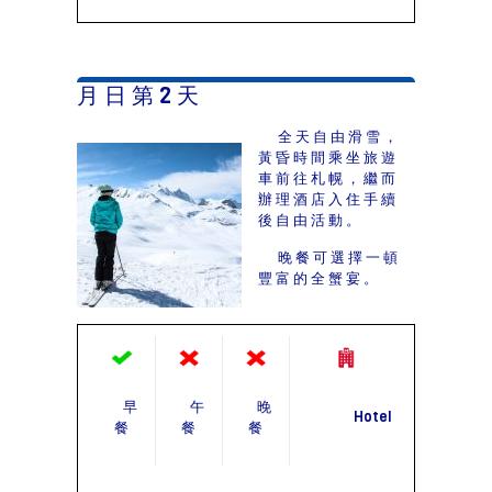
月 日 第 2 天
全天自由滑雪，
黃昏時間乘坐旅遊
車前往札幌，繼而
辦理酒店入住手續
後自由活動。
晚餐可選擇一頓
豐富的全蟹宴。
早
午
晚
Hotel
餐
餐
餐