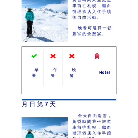
車前往札幌，繼而
辦理酒店入住手續
後自由活動。
晚餐可選擇一頓
豐富的全蟹宴。
早
午
晚
Hotel
餐
餐
餐
月 日 第 7 天
全天自由滑雪，
黃昏時間乘坐旅遊
車前往札幌，繼而
辦理酒店入住手續