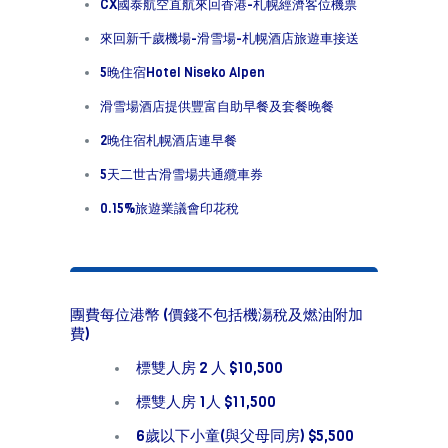
CX國泰航空直航來回香港-札幌經濟客位機票
來回新千歲機場-滑雪場-札幌酒店旅遊車接送
5晚住宿Hotel Niseko Alpen
滑雪場酒店提供豐富自助早餐及套餐晚餐
2晚住宿札幌酒店連早餐
5天二世古滑雪場共通纜車券
0.15%旅遊業議會印花稅
團費每位港幣 (價錢不包括機漡稅及燃油附加
費)
標雙人房 2 人 $10,500
標雙人房 1人 $11,500
6歲以下小童(與父母同房) $5,500