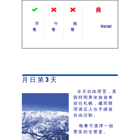
早
午
晚
Hotel
餐
餐
餐
月 日 第 3 天
全天自由滑雪，黃
昏時間乘坐旅遊車
前往札幌，繼而辦
理酒店入住手續後
自由活動。
晚餐可選擇一頓
豐富的全蟹宴。