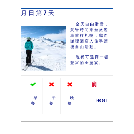
月 日 第 7 天
全天自由滑雪，
黃昏時間乘坐旅遊
車前往札幌，繼而
辦理酒店入住手續
後自由活動。
晚餐可選擇一頓
豐富的全蟹宴。
早
午
晚
Hotel
餐
餐
餐