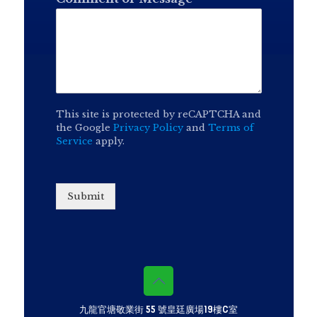
This site is protected by reCAPTCHA and
the Google
Privacy Policy
and
Terms of
Service
apply.
Submit
九龍官塘敬業街 55 號皇廷廣場19樓C室