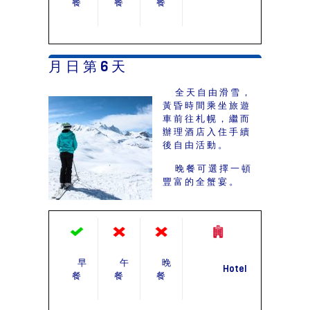
餐
餐
餐
月 日 第 6 天
全天自由滑雪，
黃昏時間乘坐旅遊
車前往札幌，繼而
辦理酒店入住手續
後自由活動。
晚餐可選擇一頓
豐富的全蟹宴。
早
午
晚
Hotel
餐
餐
餐