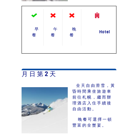
早
午
晚
Hotel
餐
餐
餐
月 日 第 2 天
全天自由滑雪，黃
昏時間乘坐旅遊車
前往札幌，繼而辦
理酒店入住手續後
自由活動。
晚餐可選擇一頓
豐富的全蟹宴。