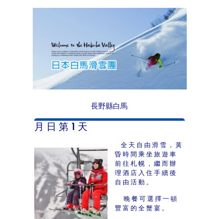
長野縣白馬
月 日 第 1 天
全天自由滑雪，黃
昏時間乘坐旅遊車
前往札幌，繼而辦
理酒店入住手續後
自由活動。
晚餐可選擇一頓
豐富的全蟹宴。