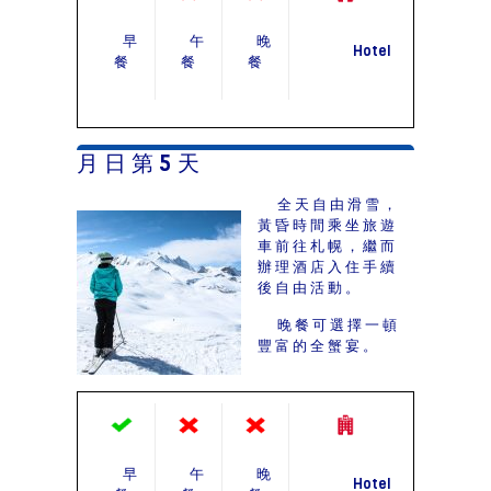
早
午
晚
Hotel
餐
餐
餐
月 日 第 5 天
全天自由滑雪，
黃昏時間乘坐旅遊
車前往札幌，繼而
辦理酒店入住手續
後自由活動。
晚餐可選擇一頓
豐富的全蟹宴。
早
午
晚
Hotel