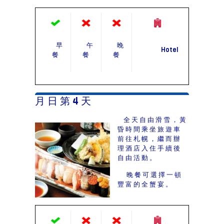
早
午
晚
Hotel
餐
餐
餐
月 日 第 4 天
全天自由滑雪，黃
昏時間乘坐旅遊車
前往札幌，繼而辦
理酒店入住手續後
自由活動。
晚餐可選擇一頓
豐富的全蟹宴。