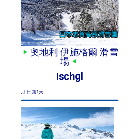
奧地利 伊施格爾 滑雪
場
Ischgl
月 日 第1天