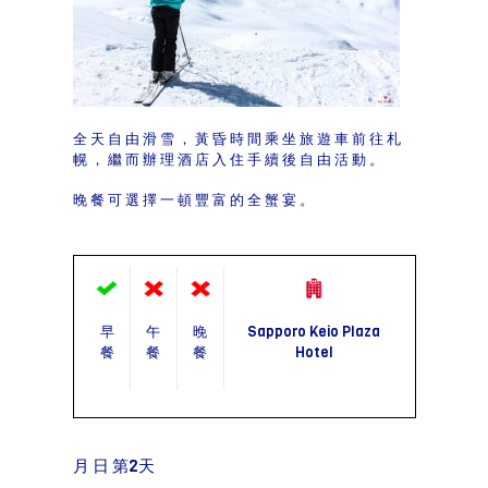
全天自由滑雪，黃昏時間乘坐旅遊車前往札
幌，繼而辦理酒店入住手續後自由活動。
晚餐可選擇一頓豐富的全蟹宴。
早
午
晚
Sapporo Keio Plaza
餐
餐
餐
Hotel
月 日 第2天