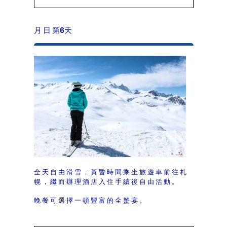
月 日 第6天
全天自由滑雪，黃昏時間乘坐旅遊車前往札
幌，繼而辦理酒店入住手續後自由活動。
晚餐可選擇一頓豐富的全蟹宴。