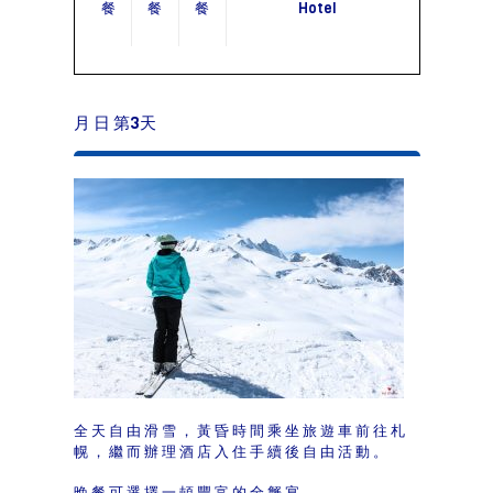
餐
餐
餐
Hotel
月 日 第3天
全天自由滑雪，黃昏時間乘坐旅遊車前往札
幌，繼而辦理酒店入住手續後自由活動。
晚餐可選擇一頓豐富的全蟹宴。